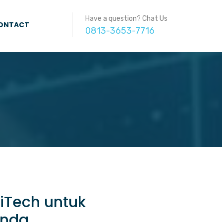
Have a question? Chat Us
ONTACT
0813-3653-7716
iTech untuk
Anda