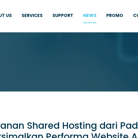
UT US
SERVICES
SUPPORT
NEWS
PROMO
C
yanan Shared Hosting dari Pad
simalkan Performa Website 