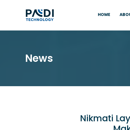
HOME
ABO
News
Nikmati La
Mak