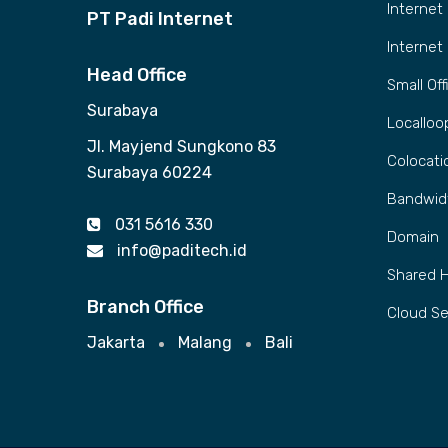
Internet
PT Padi Internet
Internet
Head Office
Small Of
Surabaya
Localloo
Jl. Mayjend Sungkono 83
Colocati
Surabaya 60224
Bandwid
031 5616 330
Domain
info@paditech.id
Shared 
Branch Office
Cloud Se
Jakarta
Malang
Bali